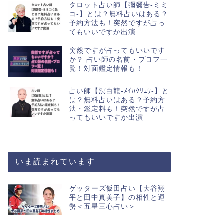
タロット占い師【彌彌告-ミミ
コ-】とは？無料占いはある？
予約方法も！突然ですが占っ
てもいいですか出演
突然ですが占ってもいいです
か？ 占い師の名前・プロフ一
覧！対面鑑定情報も！
占い師【溟白龍-ﾒｲﾊｸﾘｭｳ-】と
は？無料占いはある？予約方
法・鑑定料も！突然ですが占
ってもいいですか出演
いま読まれています
ゲッターズ飯田占い【大谷翔
平と田中真美子】の相性と運
勢＜五星三心占い＞