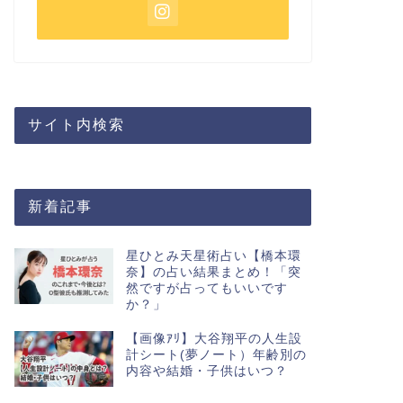
サイト内検索
新着記事
星ひとみ天星術占い【橋本環
奈】の占い結果まとめ！「突
然ですが占ってもいいです
か？」
【画像ｱﾘ】大谷翔平の人生設
計シート(夢ノート）年齢別の
内容や結婚・子供はいつ？