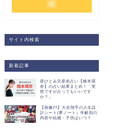
サイト内検索
新着記事
星ひとみ天星術占い【橋本環
奈】の占い結果まとめ！「突
然ですが占ってもいいです
か？」
【画像ｱﾘ】大谷翔平の人生設
計シート(夢ノート）年齢別の
内容や結婚・子供はいつ？