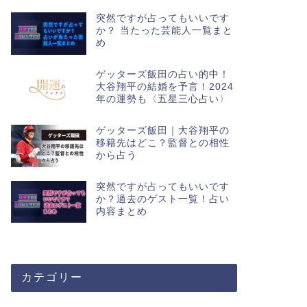
突然ですが占ってもいいです
か？ 当たった芸能人一覧まと
め
ゲッターズ飯田の占い的中！
大谷翔平の結婚を予言！2024
年の運勢も〈五星三心占い〉
ゲッターズ飯田｜大谷翔平の
移籍先はどこ？監督との相性
から占う
突然ですが占ってもいいです
か？過去のゲスト一覧！占い
内容まとめ
カテゴリー