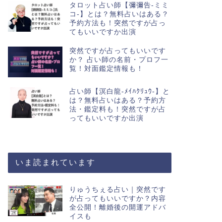
タロット占い師【彌彌告-ミミ
コ-】とは？無料占いはある？
予約方法も！突然ですが占っ
てもいいですか出演
突然ですが占ってもいいです
か？ 占い師の名前・プロフ一
覧！対面鑑定情報も！
占い師【溟白龍-ﾒｲﾊｸﾘｭｳ-】と
は？無料占いはある？予約方
法・鑑定料も！突然ですが占
ってもいいですか出演
いま読まれています
りゅうちぇる占い｜突然です
が占ってもいいですか？内容
全公開！離婚後の開運アドバ
イスも