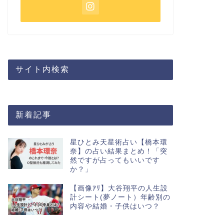
サイト内検索
新着記事
星ひとみ天星術占い【橋本環
奈】の占い結果まとめ！「突
然ですが占ってもいいです
か？」
【画像ｱﾘ】大谷翔平の人生設
計シート(夢ノート）年齢別の
内容や結婚・子供はいつ？