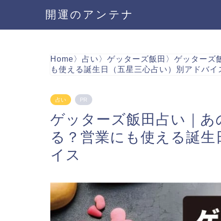
開運のアンテナ
Home
〉
占い
〉
ゲッターズ飯田
〉
ゲッターズ
も使える誕生日（五星三心占い）別アドバイ
占い
PR
ゲッターズ飯田占い｜あ
る？営業にも使える誕生
イス