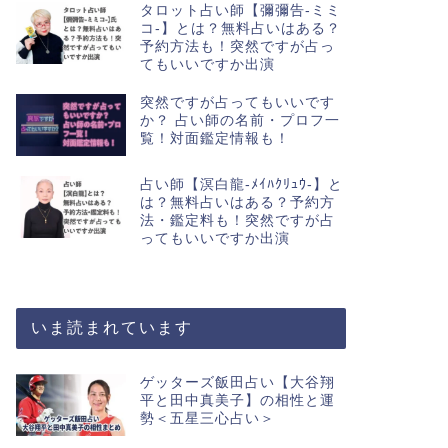
タロット占い師【彌彌告-ミミ
コ-】とは？無料占いはある？
予約方法も！突然ですが占っ
てもいいですか出演
突然ですが占ってもいいです
か？ 占い師の名前・プロフ一
覧！対面鑑定情報も！
占い師【溟白龍-ﾒｲﾊｸﾘｭｳ-】と
は？無料占いはある？予約方
法・鑑定料も！突然ですが占
ってもいいですか出演
いま読まれています
ゲッターズ飯田占い【大谷翔
平と田中真美子】の相性と運
勢＜五星三心占い＞