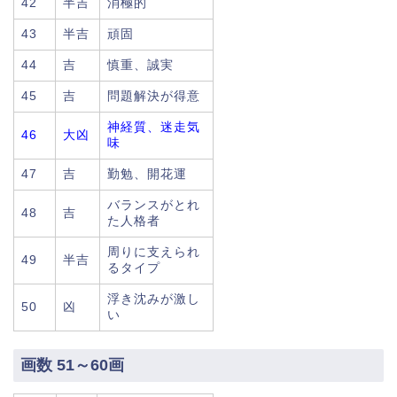
42
半吉
消極的
43
半吉
頑固
44
吉
慎重、誠実
45
吉
問題解決が得意
神経質、迷走気
46
大凶
味
47
吉
勤勉、開花運
バランスがとれ
48
吉
た人格者
周りに支えられ
49
半吉
るタイプ
浮き沈みが激し
50
凶
い
画数 51～60画