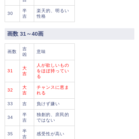
半
楽天的、明るい
30
吉
性格
画数 31～40画
吉
画数
意味
凶
人が欲しいもの
大
31
をほぼ持ってい
吉
る
大
チャンスに恵ま
32
吉
れる
33
吉
負けず嫌い
半
独創的、庶民的
34
吉
ではない
半
35
感受性が高い
吉