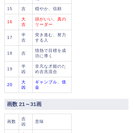
15
吉
穏やか、信頼
大
頭がいい、真の
16
吉
リーダー
半
突き進む、努力
17
吉
する人
情熱で目標を成
18
吉
功に導く
半
非凡な才能のた
19
凶
め吉兆混合
大
ギャンブル、借
20
凶
金
画数 21～31画
吉
画数
意味
凶