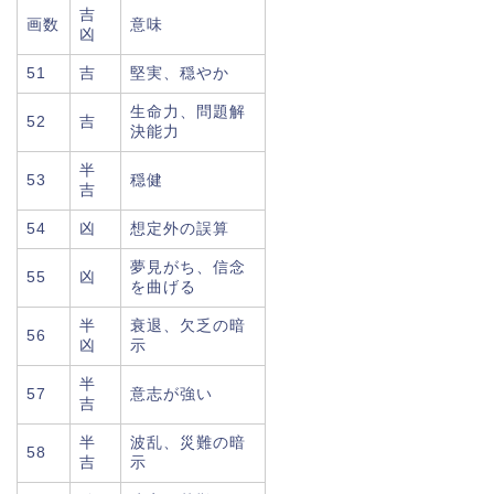
吉
画数
意味
凶
51
吉
堅実、穏やか
生命力、問題解
52
吉
決能力
半
53
穏健
吉
54
凶
想定外の誤算
夢見がち、信念
55
凶
を曲げる
半
衰退、欠乏の暗
56
凶
示
半
57
意志が強い
吉
半
波乱、災難の暗
58
吉
示