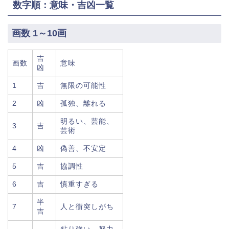
数字順：意味・吉凶一覧
画数 1～10画
吉
画数
意味
凶
1
吉
無限の可能性
2
凶
孤独、離れる
明るい、芸能、
3
吉
芸術
4
凶
偽善、不安定
5
吉
協調性
6
吉
慎重すぎる
半
7
人と衝突しがち
吉