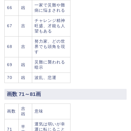
一家で災難や難
66
凶
病に悩まされる
チャレンジ精神
67
吉
旺盛、才能も人
望もある
努力家、どの世
68
吉
界でも頭角を現
す
災難に襲われる
69
凶
暗示
70
凶
波乱、悲運
画数 71～81画
吉
画数
意味
凶
運気は弱いが幸
半
71
運に転じること