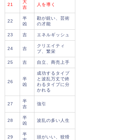
大
21
人を導く
吉
半
勘が鋭い、芸術
22
凶
の才能
23
吉
エネルギッシュ
クリエイティ
24
吉
ブ、繁栄
25
吉
自立、商売上手
成功するタイプ
半
と波乱万丈で終
26
凶
わるタイプに分
かれる
半
27
強引
吉
半
28
波乱の多い人生
凶
半
29
頭がいい、狡猾
吉