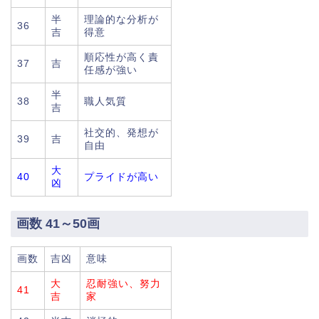
半
理論的な分析が
36
吉
得意
順応性が高く責
37
吉
任感が強い
半
38
職人気質
吉
社交的、発想が
39
吉
自由
大
40
プライドが高い
凶
画数 41～50画
画数
吉凶
意味
大
忍耐強い、努力
41
吉
家