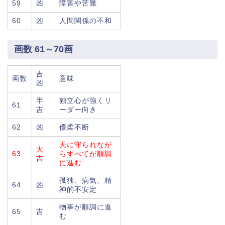
59
凶
障害や苦難
60
凶
人間関係の不和
画数 61～70画
吉
画数
意味
凶
半
独立心が強くリ
61
吉
ーダー向き
62
凶
優柔不断
天に守られなが
大
63
らすべてが順調
吉
に進む
孤独、病気、精
64
凶
神的不安定
物事が順調に進
65
吉
む