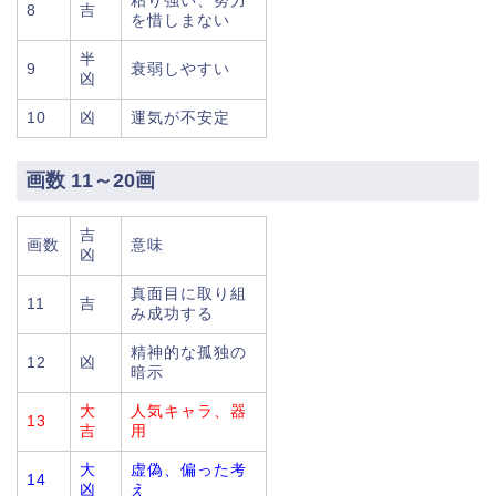
粘り強い、努力
8
吉
を惜しまない
半
9
衰弱しやすい
凶
10
凶
運気が不安定
画数 11～20画
吉
画数
意味
凶
真面目に取り組
11
吉
み成功する
精神的な孤独の
12
凶
暗示
大
人気キャラ、器
13
吉
用
大
虚偽、偏った考
14
凶
え