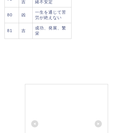
吉
緒不安定
一生を通じて苦
80
凶
労が絶えない
成功、発展、繁
81
吉
栄