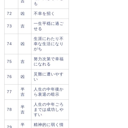
吉
も
72
凶
不幸を招く
一生平穏に過ご
73
吉
せる
生涯にわたり不
74
凶
幸な生活になり
がち
努力次第で幸福
75
吉
になれる
災難に遭いやす
76
凶
い
半
人生の中年後か
77
吉
ら衰退の暗示
人生の中年ごろ
半
78
までは成功しや
吉
すい
半
精神的に弱く情
79