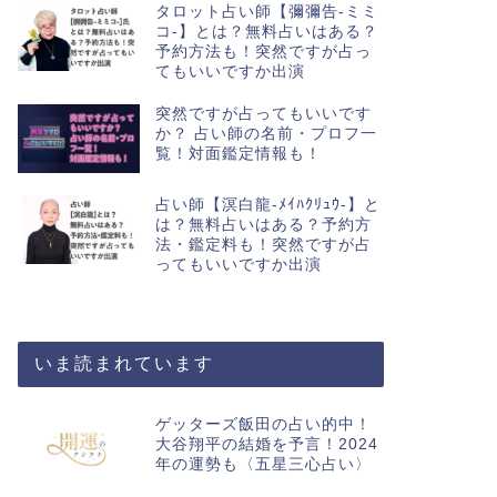
タロット占い師【彌彌告-ミミ
コ-】とは？無料占いはある？
予約方法も！突然ですが占っ
てもいいですか出演
突然ですが占ってもいいです
か？ 占い師の名前・プロフ一
覧！対面鑑定情報も！
占い師【溟白龍-ﾒｲﾊｸﾘｭｳ-】と
は？無料占いはある？予約方
法・鑑定料も！突然ですが占
ってもいいですか出演
いま読まれています
ゲッターズ飯田の占い的中！
大谷翔平の結婚を予言！2024
年の運勢も〈五星三心占い〉