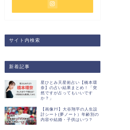
サイト内検索
新着記事
星ひとみ天星術占い【橋本環
奈】の占い結果まとめ！「突
然ですが占ってもいいです
か？」
【画像ｱﾘ】大谷翔平の人生設
計シート(夢ノート）年齢別の
内容や結婚・子供はいつ？