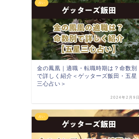
占い
金の鳳凰｜適職・転職時期は？命数別
で詳しく紹介＜ゲッターズ飯田・五星
三心占い＞
2024年2月9
占い