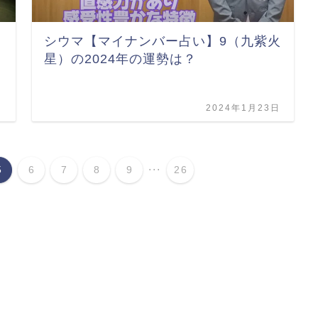
シウマ【マイナンバー占い】9（九紫火
星）の2024年の運勢は？
日
2024年1月23日
...
5
6
7
8
9
26