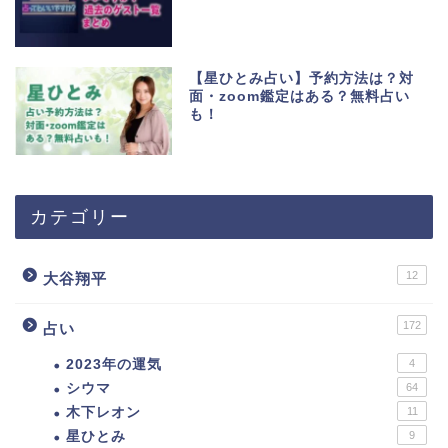
【星ひとみ占い】予約方法は？対
面・zoom鑑定はある？無料占い
も！
カテゴリー
12
大谷翔平
172
占い
2023年の運気
4
シウマ
64
木下レオン
11
星ひとみ
9