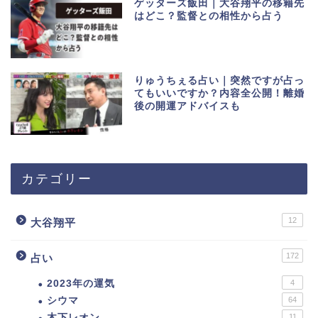
ゲッターズ飯田｜大谷翔平の移籍先
はどこ？監督との相性から占う
りゅうちぇる占い｜突然ですが占っ
てもいいですか？内容全公開！離婚
後の開運アドバイスも
カテゴリー
12
大谷翔平
172
占い
2023年の運気
4
シウマ
64
木下レオン
11