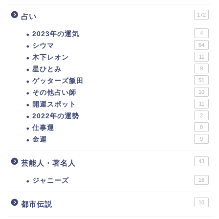
172
占い
2023年の運気
4
シウマ
64
木下レオン
11
星ひとみ
9
ゲッターズ飯田
51
その他占い師
10
開運スポット
11
2022年の運勢
2
仕事運
8
金運
9
43
芸能人・著名人
ジャニーズ
16
10
都市伝説