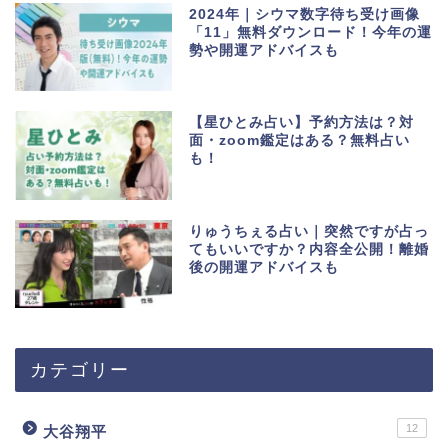
2024年｜シウマ数字待ち受け画像
「11」無料ダウンロード！今年の運
勢や開運アドバイスも
【星ひとみ占い】予約方法は？対
面・zoom鑑定はある？無料占い
も！
りゅうちぇる占い｜突然ですが占っ
てもいいですか？内容全公開！離婚
後の開運アドバイスも
カテゴリー
12
大谷翔平