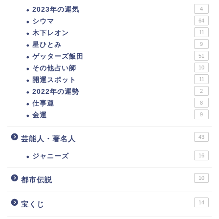
2023年の運気
4
シウマ
64
木下レオン
11
星ひとみ
9
ゲッターズ飯田
51
その他占い師
10
開運スポット
11
2022年の運勢
2
仕事運
8
金運
9
43
芸能人・著名人
ジャニーズ
16
10
都市伝説
14
宝くじ