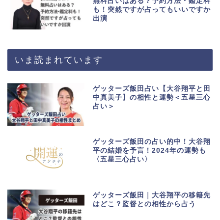
無料占いはある？予約方法・鑑定料
も！突然ですが占ってもいいですか
出演
いま読まれています
ゲッターズ飯田占い【大谷翔平と田
中真美子】の相性と運勢＜五星三心
占い＞
ゲッターズ飯田の占い的中！大谷翔
平の結婚を予言！2024年の運勢も
〈五星三心占い〉
ゲッターズ飯田｜大谷翔平の移籍先
はどこ？監督との相性から占う