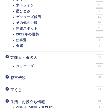
木下レオン
11
星ひとみ
9
ゲッターズ飯田
51
その他占い師
10
開運スポット
11
2022年の運勢
2
仕事運
8
金運
9
43
芸能人・著名人
ジャニーズ
16
10
都市伝説
14
宝くじ
48
生活・お役立ち情報
グルメ（健康・裏ワザ）
7