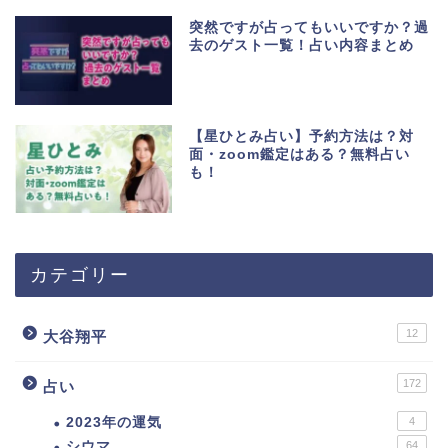
突然ですが占ってもいいですか？過
去のゲスト一覧！占い内容まとめ
【星ひとみ占い】予約方法は？対
面・zoom鑑定はある？無料占い
も！
カテゴリー
12
大谷翔平
172
占い
2023年の運気
4
シウマ
64