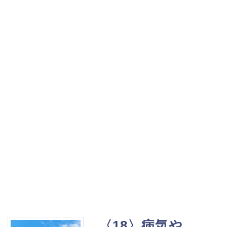
〈18〉病気や