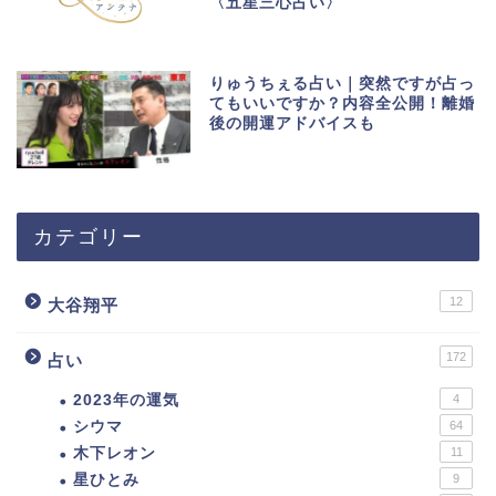
〈五星三心占い〉
りゅうちぇる占い｜突然ですが占っ
てもいいですか？内容全公開！離婚
後の開運アドバイスも
カテゴリー
12
大谷翔平
172
占い
2023年の運気
4
シウマ
64
木下レオン
11
星ひとみ
9