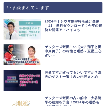
いま読まれています
2024年｜シウマ数字待ち受け画像
「11」無料ダウンロード！今年の運
勢や開運アドバイスも
ゲッターズ飯田占い【大谷翔平と田
中真美子】の相性と運勢＜五星三心
占い＞
突然ですが占ってもいいですか？過
去のゲスト一覧！占い内容まとめ
ゲッターズ飯田の占い的中！大谷翔
平の結婚を予言！2024年の運勢も