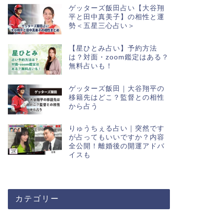
ゲッターズ飯田占い【大谷翔
平と田中真美子】の相性と運
勢＜五星三心占い＞
【星ひとみ占い】予約方法
は？対面・zoom鑑定はある？
無料占いも！
ゲッターズ飯田｜大谷翔平の
移籍先はどこ？監督との相性
から占う
りゅうちぇる占い｜突然です
が占ってもいいですか？内容
全公開！離婚後の開運アドバ
イスも
カテゴリー