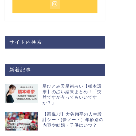
サイト内検索
新着記事
星ひとみ天星術占い【橋本環
奈】の占い結果まとめ！「突
然ですが占ってもいいです
か？」
【画像ｱﾘ】大谷翔平の人生設
計シート(夢ノート）年齢別の
内容や結婚・子供はいつ？