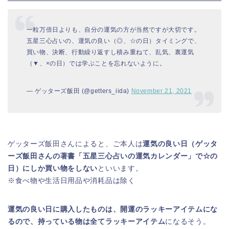
一粒万倍日よりも、自分の運気の方が当然ですが大切です。
五星三心占いの、運気の良い（◎、☆の日）タイミングで、
買い物、決断、行動繰り返すし積み重ねて、乱気、裏運気
（▼、×の日）では学ぶことを忘れないように。
— ゲッターズ飯田 (@getters_iida)
November 21, 2021
ゲッターズ飯田さんによると、ご本人は
運気の良い日（ゲッタ
ーズ飯田さんの著書「五星三心占いの運気カレンダー」で☆の
日）にしか買い物をしない
といいます。
※食べ物や生活日用品や消耗品は除く
運気の良い日に購入したものは、開運のラッキーアイテムにな
るので、持っている物は全てラッキーアイテム
になるそう。