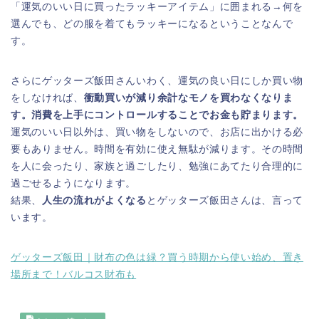
「運気のいい日に買ったラッキーアイテム」に囲まれる→何を
選んでも、どの服を着てもラッキーになるということなんで
す。
さらにゲッターズ飯田さんいわく、運気の良い日にしか買い物
をしなければ、
衝動買いが減り余計なモノを買わなくなりま
す。消費を上手にコントロールすることでお金も貯まります。
運気のいい日以外は、買い物をしないので、お店に出かける必
要もありません。時間を有効に使え無駄が減ります。その時間
を人に会ったり、家族と過ごしたり、勉強にあてたり合理的に
過ごせるようになります。
結果、
人生の流れがよくなる
とゲッターズ飯田さんは、言って
います。
ゲッターズ飯田｜財布の色は緑？買う時期から使い始め、置き
場所まで！バルコス財布も