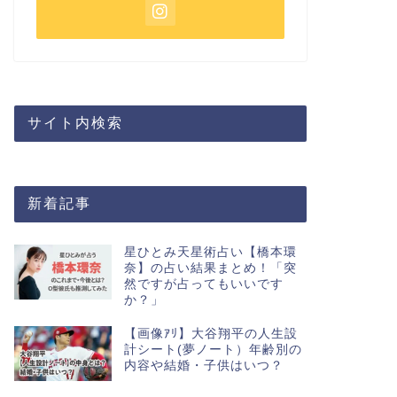
サイト内検索
新着記事
星ひとみ天星術占い【橋本環
奈】の占い結果まとめ！「突
然ですが占ってもいいです
か？」
【画像ｱﾘ】大谷翔平の人生設
計シート(夢ノート）年齢別の
内容や結婚・子供はいつ？