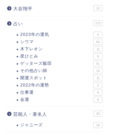
大谷翔平
12
占い
172
2023年の運気
4
シウマ
64
木下レオン
11
星ひとみ
9
ゲッターズ飯田
51
その他占い師
10
開運スポット
11
2022年の運勢
2
仕事運
8
金運
9
芸能人・著名人
43
ジャニーズ
16