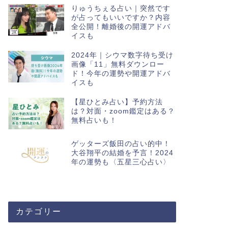
りゅうちぇる占い｜突然です
が占ってもいいですか？内容
全公開！離婚後の開運アドバ
イスも
2024年｜シウマ数字待ち受け
画像「11」無料ダウンロー
ド！今年の運勢や開運アドバ
イスも
【星ひとみ占い】予約方法
は？対面・zoom鑑定はある？
無料占いも！
ゲッターズ飯田の占い的中！
大谷翔平の結婚を予言！2024
年の運勢も〈五星三心占い〉
カテゴリー