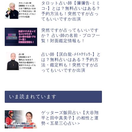
タロット占い師【彌彌告-ミミ
コ-】とは？無料占いはある？
予約方法も！突然ですが占っ
てもいいですか出演
突然ですが占ってもいいです
か？ 占い師の名前・プロフ一
覧！対面鑑定情報も！
占い師【溟白龍-ﾒｲﾊｸﾘｭｳ-】と
は？無料占いはある？予約方
法・鑑定料も！突然ですが占
ってもいいですか出演
いま読まれています
ゲッターズ飯田占い【大谷翔
平と田中真美子】の相性と運
勢＜五星三心占い＞