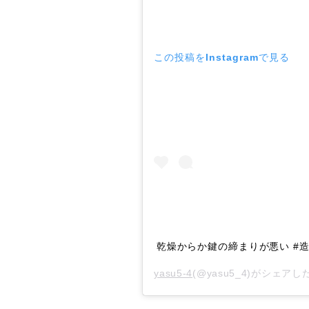
この投稿をInstagramで見る
乾燥からか鍵の締まりが悪い #
yasu5-4
(@yasu5_4)がシェアし