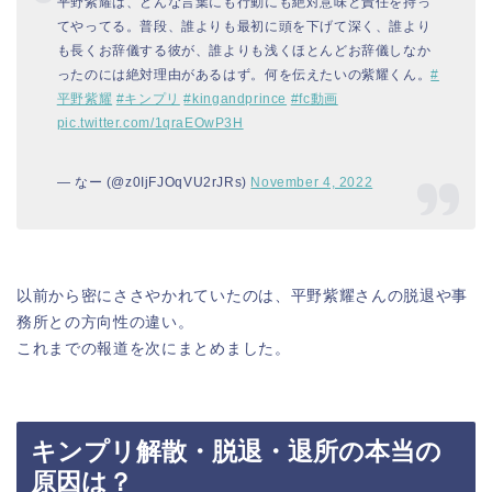
平野紫耀は、どんな言葉にも行動にも絶対意味と責任を持っ
てやってる。普段、誰よりも最初に頭を下げて深く、誰より
も長くお辞儀する彼が、誰よりも浅くほとんどお辞儀しなか
ったのには絶対理由があるはず。何を伝えたいの紫耀くん。
#
平野紫耀
#キンプリ
#kingandprince
#fc動画
pic.twitter.com/1qraEOwP3H
— なー (@z0IjFJOqVU2rJRs)
November 4, 2022
以前から密にささやかれていたのは、平野紫耀さんの脱退や事
務所との方向性の違い。
これまでの報道を次にまとめました。
キンプリ解散・脱退・退所の本当の
原因は？