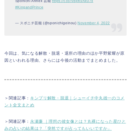
Sponichi Annex 芸能
https://t.co/V8pKvAx07x
#KingandPrince
— スポニチ芸能 (@sponichigeinou)
November 4, 2022
今回は、気になる解散・脱退・退所の理由のほか平野紫耀が原
因といわれる理由、さらには今後の活動までまとめました。
＞関連記事：
キンプリ解散・脱退｜シューイチ中丸雄一のコメ
ント全文まとめ
＞関連記事：
永瀬廉 ｜理想の彼女像とは？丸裸になった星ひと
みの占いの結果は？「突然ですが占ってもいいですか」