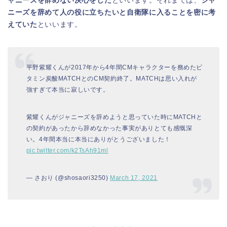
ャニーズを辞めない決心をした
といいます。それまでは、
ジャ
ニーズを辞めて人の役に立ちたいと自衛隊に入ることを密に考
えていた
といいます。
平野紫耀くんが2017年から4年間CMキャラクターを務めたビ
タミン炭酸MATCHとのCM契約終了。MATCHは思い入れが
強すぎて本当に寂しいです。
紫耀くんがジャニーズを辞めようと思っていた時にMATCHと
の契約があったから辞めなかった事実がありとても感慨深
い。4年間本当に本当にありがとうございました！
pic.twitter.com/k2TsAh91ml
— さおり (@shosaori3250)
March 17, 2021