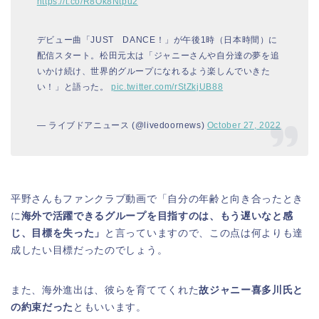
https://t.co/R8Ok8Ntpu2
デビュー曲「JUST DANCE！」が午後1時（日本時間）に
配信スタート。松田元太は「ジャニーさんや自分達の夢を追
いかけ続け、世界的グループになれるよう楽しんでいきた
い！」と語った。
pic.twitter.com/rStZkjUB88
— ライブドアニュース (@livedoornews)
October 27, 2022
平野さんもファンクラブ動画で「自分の年齢と向き合ったとき
に
海外で活躍できるグループを目指すのは、もう遅いなと感
じ、目標を失った」
と言っていますので、この点は何よりも達
成したい目標だったのでしょう。
また、海外進出は、彼らを育ててくれた
故ジャニー喜多川氏と
の約束だった
ともいいます。