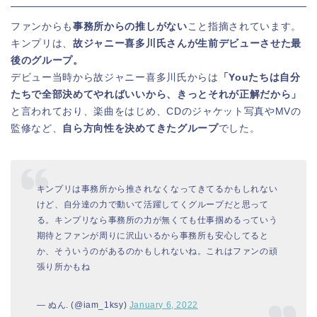
ファンからも
事務所からの推しがない
こと指摘されています。
キンプリは、
故ジャニー喜多川氏さんが生前デビューさせた最
後のグループ。
デビュー当時から故ジャニー喜多川氏からは
「Youたちは自分
たちで全部決めてやればいいから、きっとそれが正解だから」
と言われており、楽曲をはじめ、CDのジャケット写真やMVの
監修など、
自ら方向性を決めてきたグループ
でした。
キンプリは事務所から推されなくなってきてるかもしれない
けど、自分達の力で動いて活躍してくグループだと思って
る。キンプリなら事務所の力が無くても仕事掴めるっていう
期待とファンが周りに沢山いるから事務所も安心してると
か、そういうのがあるのかもしれないね。これはファンの頑
張り所かもね
— ぬん. (@iam_1ksy)
January 6, 2022