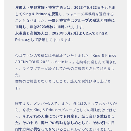
岸優太・平野紫耀・神宮寺勇太は、2023年5月22日をもちま
してKing & Princeを脱退
し、ジャニーズ事務所を退所する
こととなりました。
平野と神宮寺はグループの脱退と同時に
退所し、岸は2023年秋に退所
いたします。
永瀬廉と髙橋海人は、2023年5月23日より2人でKing &
Princeとして活動
してまいります。
今回ファンの皆様には先日終了いたしました「King & Prince
ARENA TOUR 2022 ～Made in～」を純粋に楽しんで頂きた
く、ライブツアーが終了してからのご報告とさせて頂きまし
た。
突然のご報告となりましたこと、謹んでお詫び申し上げま
す。
昨年より、メンバー5人で、また、時にはスタッフも入りなが
ら、今後のKing & Princeのグループとしての活動だけではな
く、
それぞれの人生についても何度も、話し合いを重ねまし
た。その中で、海外での活動をはじめとして、それぞれに目
指す方向が異なってきている
こともわかってまいりました。