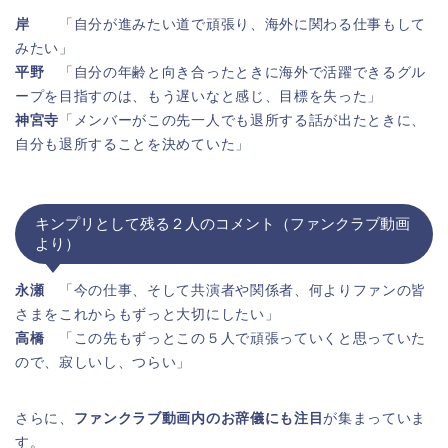
岸
「自分が進みたい道で頑張り、海外に関わる仕事もして
みたい」
平野
「自分の年齢と向き合ったときに海外で活躍できるグル
ープを目指すのは、もう遅いなと感じ、目標を失った」
神宮寺
「メンバーがこの先一人でも退所する話が出たときに、
自分も退所することを決めていた」
キンプリとして残る２人のコメント（ファンクラブ動画
より）
永瀬
「今の仕事、そして共演者や関係者、何よりファンの皆
さまをこれからもずっと大切にしたい」
高橋
「この先もずっとこの５人で頑張っていくと思っていた
ので、寂しいし、つらい」
さらに、
ファンクラブ動画内のお辞儀にも注目
が集まっていま
す。