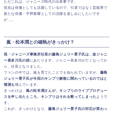
ただこれは、ジャニーズ時代の出来事です。
現在は俳優としても活躍しているので、引退ではなく芸能界で
新たな俳優・平野紫耀としての活躍を楽しみにしたいです
が…。
嵐・松本潤との確執がきっかけ？
現・ジャニーズ事務所社長の藤島ジュリー景子氏は、故ジャニ
ー喜多川氏の姪
にあたります。ジャニー喜多川が亡くなってか
ら、社長となりました。
ファンの中では、嵐を育てたことでも知られていますが、
藤島
ジュリー景子氏が今回のキンプリ解散に関わっているのではと
憶測も
飛んでいます。
きっかけは、
嵐の松本潤さんが、キンプリのライブプロデュー
スを申し出たところ、キンプリはそれを断ってしまった
ようで
す。
これが、きっかけとなり、
藤島ジュリー景子氏の対応が変わっ