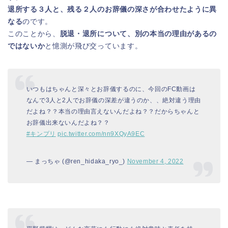
退所する３人と、残る２人のお辞儀の深さが合わせたように異
なる
のです。
このことから、
脱退・退所について、別の本当の理由があるの
ではないか
と憶測が飛び交っています。
いつもはちゃんと深々とお辞儀するのに、今回のFC動画は
なんで3人と2人でお辞儀の深差が違うのか、、絶対違う理由
だよね？？本当の理由言えないんだよね？？だからちゃんと
お辞儀出来ないんだよね？？
#キンプリ
pic.twitter.com/nn9XQyA9EC
— まっちゃ (@ren_hidaka_ryo_)
November 4, 2022