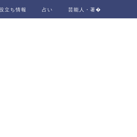
役立ち情報
占い
芸能人・著�