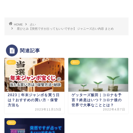
HOME
占い
星ひとみ【突然ですが占ってもいいですか】 ジャニーズ占い内容 まとめ
関連記事
占い
占い
2023｜年末ジャンボを買う日
ゲッターズ飯田｜コロナを予
は？おすすめの買い方・保管
言？終息はいつ？コロナ後の
方法も
世界で大事なこととは？
2023年11月15日
2022年4月7日
占い