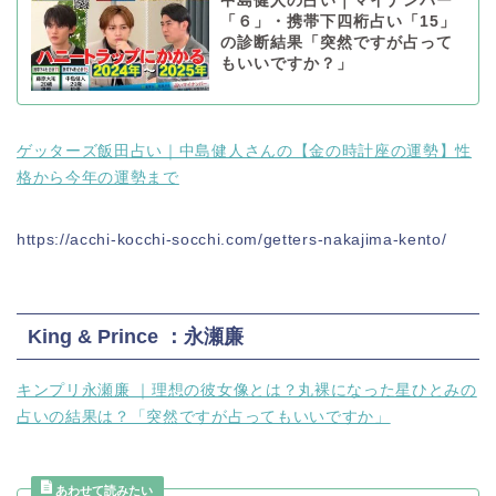
中島健人の占い｜マイナンバー
「６」・携帯下四桁占い「15」
の診断結果「突然ですが占って
もいいですか？」
ゲッターズ飯田占い｜中島健人さんの【金の時計座の運勢】性
格から今年の運勢まで
https://acchi-kocchi-socchi.com/getters-nakajima-kento/ ‎
King & Prince ：永瀬廉
キンプリ永瀬廉 ｜理想の彼女像とは？丸裸になった星ひとみの
占いの結果は？「突然ですが占ってもいいですか」