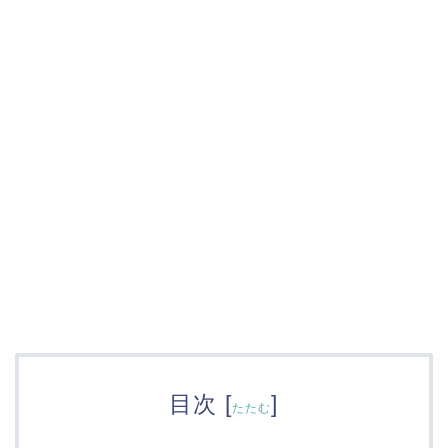
目次
[
]
たたむ