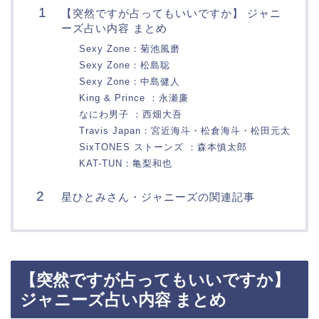
【突然ですが占ってもいいですか】 ジャニ
ーズ占い内容 まとめ
Sexy Zone：菊池風磨
Sexy Zone：松島聡
Sexy Zone：中島健人
King & Prince ：永瀬廉
なにわ男子 ：西畑大吾
Travis Japan：宮近海斗・松倉海斗・松田元太
SixTONES ストーンズ ：森本慎太郎
KAT-TUN：亀梨和也
星ひとみさん・ジャニーズの関連記事
【突然ですが占ってもいいですか】
ジャニーズ占い内容 まとめ