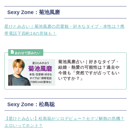
Sexy Zone：菊池風磨
星ひとみ占い｜菊池風磨の恋愛観・好きなタイプ・本性は？携
帯電話下四桁14の意味も！
菊池風磨占い｜好きなタイプ・
結婚・熱愛の可能性は？過去や
今後も「突然ですが占ってもい
いですか？」
Sexy Zone：松島聡
【星ひとみ占い】松島聡がソロデビュー？セクゾ解散の危機？
エロいってホント？