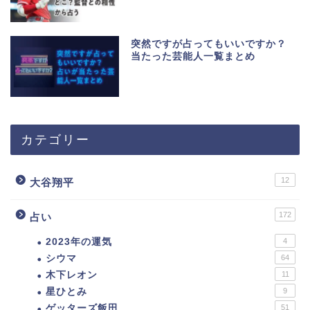
突然ですが占ってもいいですか？
当たった芸能人一覧まとめ
カテゴリー
12
大谷翔平
172
占い
2023年の運気
4
シウマ
64
木下レオン
11
星ひとみ
9
ゲッターズ飯田
51