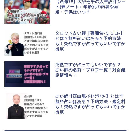
【画像ｱﾘ】大谷翔平の人生設計シー
ト(夢ノート）年齢別の内容や結
婚・子供はいつ？
タロット占い師【彌彌告-ミミコ-】
とは？無料占いはある？予約方法
も！突然ですが占ってもいいですか
出演
突然ですが占ってもいいですか？
占い師の名前・プロフ一覧！対面鑑
定情報も！
占い師【溟白龍-ﾒｲﾊｸﾘｭｳ-】とは？
無料占いはある？予約方法・鑑定料
も！突然ですが占ってもいいですか
出演