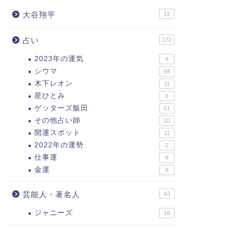
大谷翔平
12
占い
172
2023年の運気
4
シウマ
64
木下レオン
11
星ひとみ
9
ゲッターズ飯田
51
その他占い師
10
開運スポット
11
2022年の運勢
2
仕事運
8
金運
9
芸能人・著名人
43
ジャニーズ
16