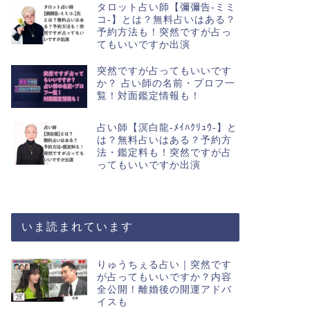
タロット占い師【彌彌告-ミミ
コ-】とは？無料占いはある？
予約方法も！突然ですが占っ
てもいいですか出演
突然ですが占ってもいいです
か？ 占い師の名前・プロフ一
覧！対面鑑定情報も！
占い師【溟白龍-ﾒｲﾊｸﾘｭｳ-】と
は？無料占いはある？予約方
法・鑑定料も！突然ですが占
ってもいいですか出演
いま読まれています
りゅうちぇる占い｜突然です
が占ってもいいですか？内容
全公開！離婚後の開運アドバ
イスも