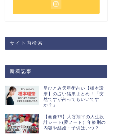
サイト内検索
新着記事
星ひとみ天星術占い【橋本環
奈】の占い結果まとめ！「突
然ですが占ってもいいです
か？」
【画像ｱﾘ】大谷翔平の人生設
計シート(夢ノート）年齢別の
内容や結婚・子供はいつ？