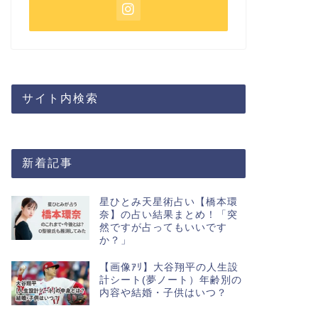
サイト内検索
新着記事
星ひとみ天星術占い【橋本環
奈】の占い結果まとめ！「突
然ですが占ってもいいです
か？」
【画像ｱﾘ】大谷翔平の人生設
計シート(夢ノート）年齢別の
内容や結婚・子供はいつ？