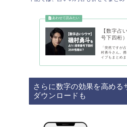
【数字占い
号下四桁
「突然ですが占
村勇斗さん。携
イプもまとめまし
さらに数字の効果を高める
ダウンロードも