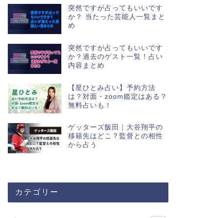
突然ですが占ってもいいです
か？ 当たった芸能人一覧まと
め
突然ですが占ってもいいです
か？過去のゲスト一覧！占い
内容まとめ
【星ひとみ占い】予約方法
は？対面・zoom鑑定はある？
無料占いも！
ゲッターズ飯田｜大谷翔平の
移籍先はどこ？監督との相性
から占う
カテゴリー