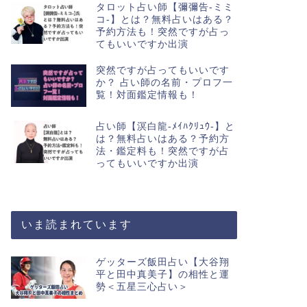
タロット占い師【彌彌告-ミミ
コ-】とは？無料占いはある？
予約方法も！突然ですが占っ
てもいいですか出演
突然ですが占ってもいいです
か？ 占い師の名前・プロフ一
覧！対面鑑定情報も！
占い師【溟白龍-ﾒｲﾊｸﾘｭｳ-】と
は？無料占いはある？予約方
法・鑑定料も！突然ですが占
ってもいいですか出演
いま読まれています
ゲッターズ飯田占い【大谷翔
平と田中真美子】の相性と運
勢＜五星三心占い＞