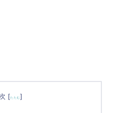
次
[
]
たたむ