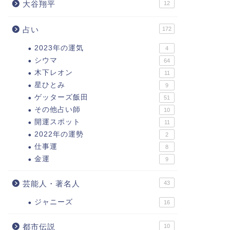
大谷翔平
12
占い
172
2023年の運気
4
シウマ
64
木下レオン
11
星ひとみ
9
ゲッターズ飯田
51
その他占い師
10
開運スポット
11
2022年の運勢
2
仕事運
8
金運
9
芸能人・著名人
43
ジャニーズ
16
都市伝説
10