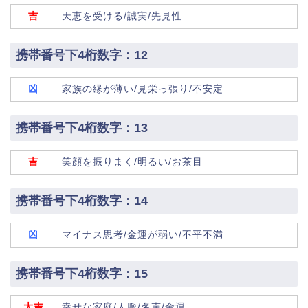
吉
天恵を受ける/誠実/先見性
携帯番号下4桁数字：12
凶
家族の縁が薄い/見栄っ張り/不安定
携帯番号下4桁数字：13
吉
笑顔を振りまく/明るい/お茶目
携帯番号下4桁数字：14
凶
マイナス思考/金運が弱い/不平不満
携帯番号下4桁数字：15
大吉
幸せな家庭/人脈/名声/金運