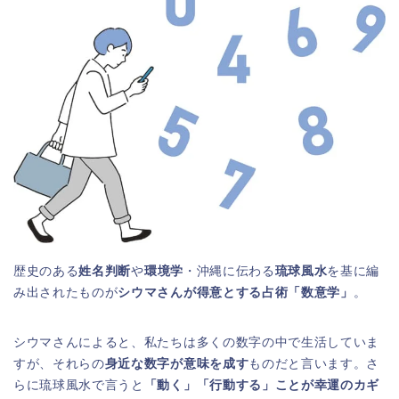
歴史のある
姓名判断
や
環境学
・沖縄に伝わる
琉球風水
を基に編
み出されたものが
シウマさんが得意とする占術「数意学」
。
シウマさんによると、私たちは多くの数字の中で生活していま
すが、それらの
身近な数字が意味を成す
ものだと言います。さ
らに琉球風水で言うと
「動く」「行動する」ことが幸運のカギ