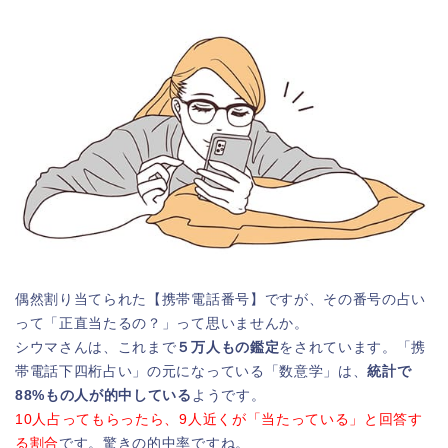
偶然割り当てられた【携帯電話番号】ですが、その番号の占い
って「正直当たるの？」って思いませんか。
シウマさんは、これまで
５万人もの鑑定
をされています。「携
帯電話下四桁占い」の元になっている「数意学」は、
統計で
88%もの人が的中している
ようです。
10人占ってもらったら、9人近くが「当たっている」と回答す
る割合
です。驚きの的中率ですね。