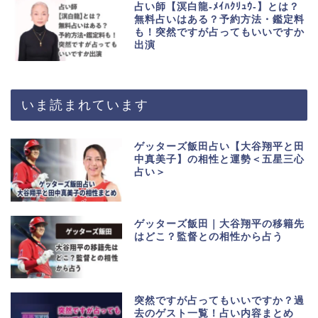
占い師【溟白龍-ﾒｲﾊｸﾘｭｳ-】とは？
無料占いはある？予約方法・鑑定料
も！突然ですが占ってもいいですか
出演
いま読まれています
ゲッターズ飯田占い【大谷翔平と田
中真美子】の相性と運勢＜五星三心
占い＞
ゲッターズ飯田｜大谷翔平の移籍先
はどこ？監督との相性から占う
突然ですが占ってもいいですか？過
去のゲスト一覧！占い内容まとめ