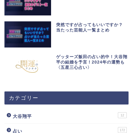
突然ですが占ってもいいですか？
当たった芸能人一覧まとめ
ゲッターズ飯田の占い的中！大谷翔
平の結婚を予言！2024年の運勢も
〈五星三心占い〉
カテゴリー
12
大谷翔平
172
占い