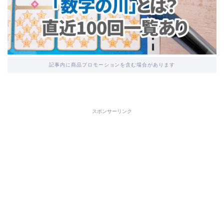
記事内に商品プロモーションを含む場合があります
スポンサーリンク