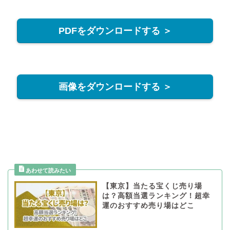
PDFをダウンロードする ＞
画像をダウンロードする ＞
【東京】当たる宝くじ売り場
は？高額当選ランキング！超幸
運のおすすめ売り場はどこ