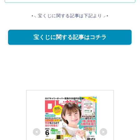
⋆⸜ 宝くじに関する記事は下記より ⸝⋆
宝くじに関する記事はコチラ