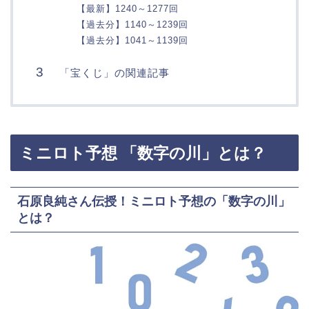
【最新】1240～1277回
【過去分】1140～1239回
【過去分】1041～1139回
「宝くじ」の関連記事
ミニロト予想 「数字の川」とは？
石原良純さん伝授！ミニロト予想の「数字の川」
とは？