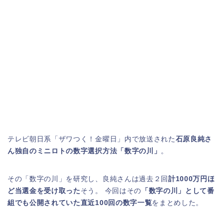
テレビ朝日系「ザワつく！金曜日」内で放送された
石原良純さ
ん独自のミニロトの数字選択方法「数字の川」
。
その「数字の川」を研究し、良純さんは過去２回
計1000万円ほ
ど当選金を受け取った
そう。 今回はその
「数字の川」として番
組でも公開されていた直近100回の数字一覧
をまとめした。