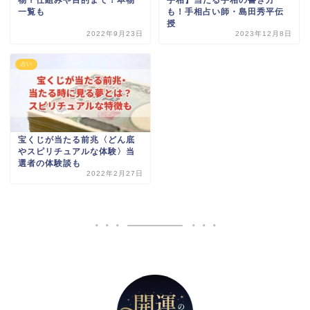
一覧も
も！手相占い師・島田秀平伝
授
2022年9月23日
2023年12月8日
占い
宝くじが当たる前兆〈どん底
やスピリチュアルな体験〉当
選者の体験談も
2022年2月27日