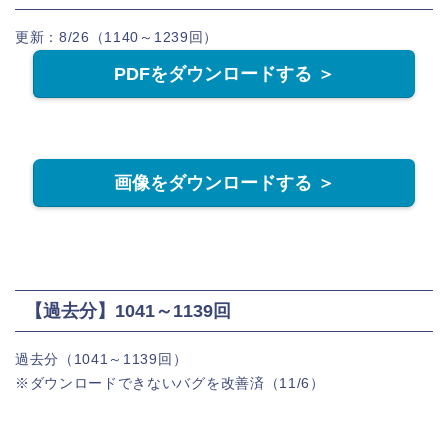
更新：8/26（1140～1239回）
PDFをダウンロードする ＞
画像をダウンロードする ＞
【過去分】1041～1139回
過去分（1041～1139回）
※ダウンロードできないバグを改善済（11/6）