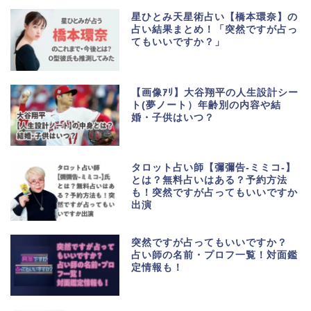
星ひとみ天星術占い【橋本環奈】の
占い結果まとめ！「突然ですが占っ
てもいいですか？」
【画像ｱﾘ】大谷翔平の人生設計シー
ト(夢ノート）年齢別の内容や結
婚・子供はいつ？
タロット占い師【彌彌告-ミミコ-】
とは？無料占いはある？予約方法
も！突然ですが占ってもいいですか
出演
突然ですが占ってもいいですか？
占い師の名前・プロフ一覧！対面鑑
定情報も！