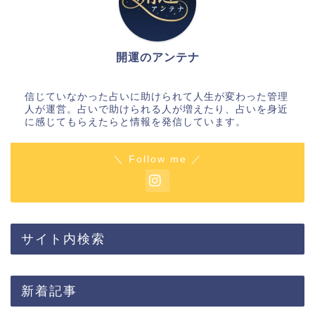
開運のアンテナ
信じていなかった占いに助けられて人生が変わった管理
人が運営。占いで助けられる人が増えたり、占いを身近
に感じてもらえたらと情報を発信しています。
＼ Follow me ／
サイト内検索
新着記事