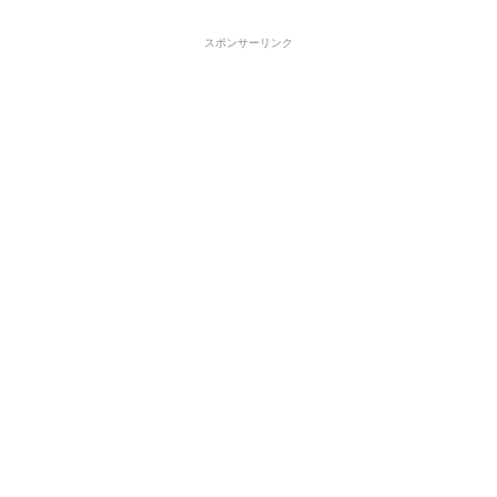
スポンサーリンク