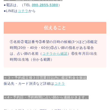
●電話は、（TEL.
090-2855-5380
）
●LINEは
コチラ
から
伝えること
①名前②電話番号③希望の日時の候補(3つほど)④鑑定
時間(20分・40分・60分)⑤占い師の指名がある場合
は、占い師の名前（
コチラから確認
）⑥生年月日/出生
時間/出生地（分かる範囲）
＜３＞予約成立後３日営業日以内に鑑定料金を振込
振込先・カード決済など詳細は
コチラ
＜4＞予約日・予約時間に占い師から連絡がきます。