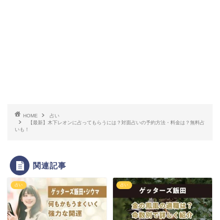
HOME
占い
【最新】木下レオンに占ってもらうには？対面占いの予約方法・料金は？無料占
いも！
関連記事
占い
占い