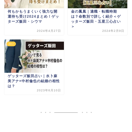
何もかもうまくいく強力な開
金の鳳凰｜適職・転職時期
運待ち受け2024まとめ！ゲッ
は？命数別で詳しく紹介＜ゲ
ターズ飯田・シウマ
ッターズ飯田・五星三心占い
＞
2024年4月27日
2024年2月9日
占い
ゲッターズ飯田占い｜水卜麻
美アナ×中村倫也の結婚の相性
は？
2023年6月10日