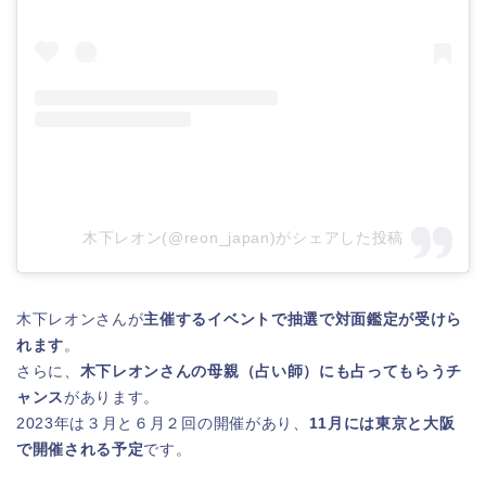
木下レオン(@reon_japan)がシェアした投稿
木下レオンさんが
主催するイベントで抽選で対面鑑定が受けら
れます
。
さらに、
木下レオンさんの母親（占い師）にも占ってもらうチ
ャンス
があります。
2023年は３月と６月２回の開催があり、
11月には東京と大阪
で開催される予定
です。