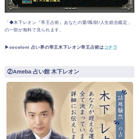
「◆木下レオン『帝王占術』あなたの愛/職/財/人生総合鑑定」
の一部が無料で見られます。
▶cocoloni 占い界の帝王木下レオン帝王占術は
コチラ
②Ameba 占い館 木下レオン