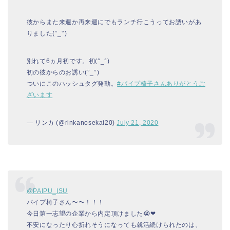
彼からまた来週か再来週にでもランチ行こうってお誘いがあ
りました(°_°)
別れて6ヵ月初です。初(°_°)
初の彼からのお誘い(°_°)
ついにこのハッシュタグ発動。
#パイプ椅子さんありがとうご
ざいます
— リンカ (@rinkanosekai20)
July 21, 2020
@PAIPU_ISU
パイプ椅子さん〜〜！！！
今日第一志望の企業から内定頂けました😭❤︎
不安になったり心折れそうになっても就活続けられたのは、