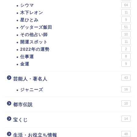
シウマ
64
木下レオン
11
星ひとみ
9
ゲッターズ飯田
51
その他占い師
10
開運スポット
11
2022年の運勢
2
仕事運
8
金運
9
43
芸能人・著名人
ジャニーズ
16
10
都市伝説
14
宝くじ
48
生活・お役立ち情報