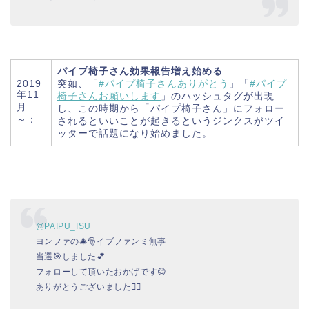
パイプ椅子さん効果報告増え始める
2019
突如、「
#パイプ椅子さんありがとう
」「
#パイプ
年11
椅子さんお願いします
」のハッシュタグが出現
月
し、この時期から「パイプ椅子さん」にフォロー
～：
されるといいことが起きるというジンクスがツイ
ッターで話題になり始めました。
@PAIPU_ISU
ヨンファの🎄🎅イブファンミ無事
当選🎯しました💕
フォローして頂いたおかげです😊
ありがとうございました🙇‍♀️