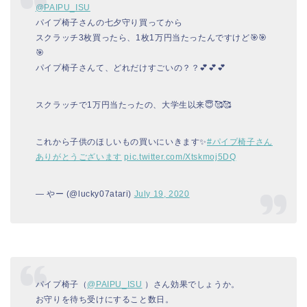
@PAIPU_ISU
パイプ椅子さんの七夕守り買ってから
スクラッチ3枚買ったら、1枚1万円当たったんですけど🎯🎯
🎯
パイプ椅子さんて、どれだけすごいの？？💕💕💕
スクラッチで1万円当たったの、大学生以来😇🥰🥰
これから子供のほしいもの買いにいきます✨
#パイプ椅子さん
ありがとうございます
pic.twitter.com/Xtskmoj5DQ
— やー (@lucky07atari)
July 19, 2020
パイプ椅子（
@PAIPU_ISU
）さん効果でしょうか。
お守りを待ち受けにすること数日。