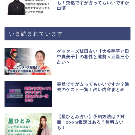
も！突然ですが占ってもいいですか
出演
いま読まれています
ゲッターズ飯田占い【大谷翔平と田
中真美子】の相性と運勢＜五星三心
占い＞
突然ですが占ってもいいですか？過
去のゲスト一覧！占い内容まとめ
【星ひとみ占い】予約方法は？対
面・zoom鑑定はある？無料占い
も！