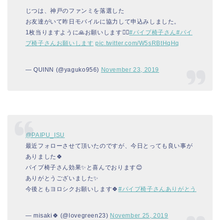
じつは、神戸のファンミを落選した
お友達がいて昨日モバイルに協力して申込みしました。
1枚当りますように🙏お願いします🙇‍♀️
#パイプ椅子さん
#パイ
プ椅子さんお願いします
pic.twitter.com/W5sRBtHqHq
— QUINN (@yaguko956)
November 23, 2019
@PAIPU_ISU
最近フォローさせて頂いたのですが、今日とっても良い事が
ありました🍀
パイプ椅子さん効果✨と喜んでおります😊
ありがとうございました✨
今後ともヨロシクお願いします🍀
#パイプ椅子さんありがとう
— misaki🍀 (@lovegreen23)
November 25, 2019