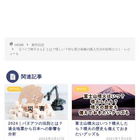
HOME
都市伝説
【パイプ椅子さん】とは？怪しい？待ち受け画像の購入方法や効果口コミ・レビ
ューも
関連記事
都市伝説
都市伝説
2024｜バヌアツの法則とは？
富士山噴火はいつ？噴火した
過去地震から日本への影響を
ら？噴火の歴史も備えておき
分析
たいグッズも
2024年4月17日
2021年7月14日