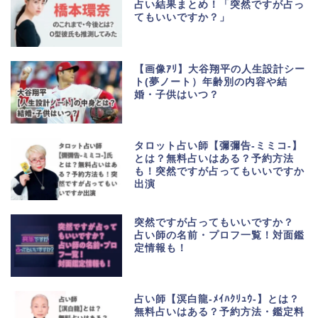
占い結果まとめ！「突然ですが占っ
てもいいですか？」
【画像ｱﾘ】大谷翔平の人生設計シー
ト(夢ノート）年齢別の内容や結
婚・子供はいつ？
タロット占い師【彌彌告-ミミコ-】
とは？無料占いはある？予約方法
も！突然ですが占ってもいいですか
出演
突然ですが占ってもいいですか？
占い師の名前・プロフ一覧！対面鑑
定情報も！
占い師【溟白龍-ﾒｲﾊｸﾘｭｳ-】とは？
無料占いはある？予約方法・鑑定料