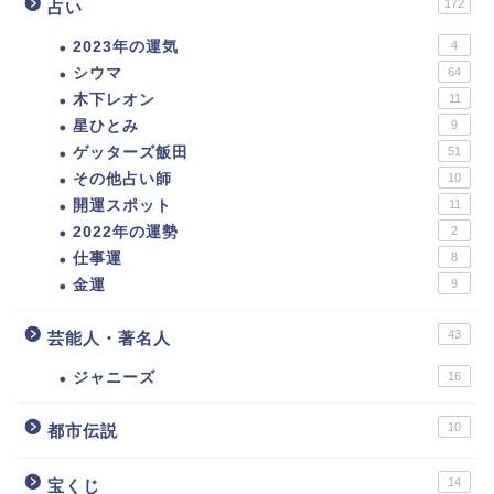
172
占い
2023年の運気
4
シウマ
64
木下レオン
11
星ひとみ
9
ゲッターズ飯田
51
その他占い師
10
開運スポット
11
2022年の運勢
2
仕事運
8
金運
9
43
芸能人・著名人
ジャニーズ
16
10
都市伝説
14
宝くじ