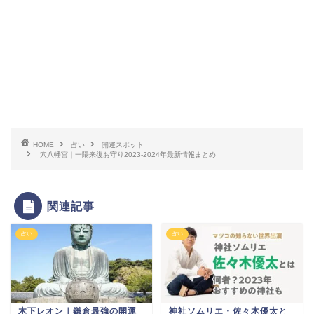
HOME
占い
開運スポット
穴八幡宮｜一陽来復お守り2023-2024年最新情報まとめ
関連記事
占い
占い
木下レオン｜鎌倉最強の開運
神社ソムリエ・佐々木優太と