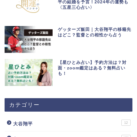
平の結婚を予言！2024年の運勢も
〈五星三心占い〉
ゲッターズ飯田｜大谷翔平の移籍先
はどこ？監督との相性から占う
【星ひとみ占い】予約方法は？対
面・zoom鑑定はある？無料占い
も！
カテゴリー
12
大谷翔平