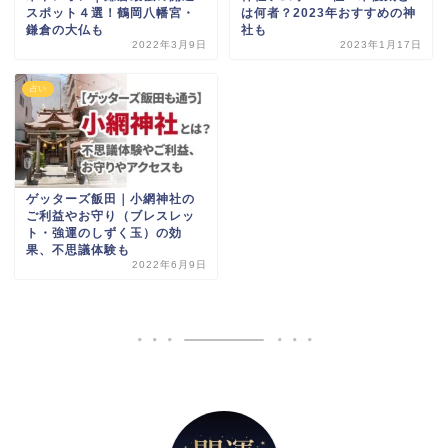
スポット４選！鶴岡八幡宮・
は何者？2023年おすすめの神
鎌倉の大仏も
社も
2022年3月9日
2023年1月17日
占い
ゲッターズ飯田｜小網神社の
ご利益やお守り（ブレスレッ
ト・強運のしずく玉）の効
果、不思議体験も
2022年6月9日