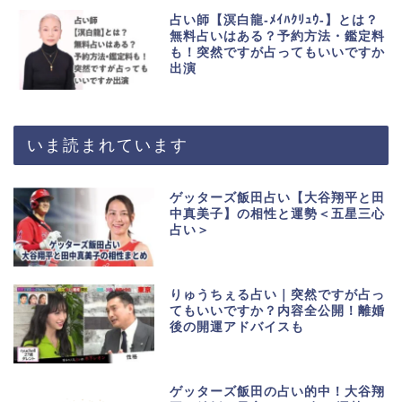
占い師【溟白龍-ﾒｲﾊｸﾘｭｳ-】とは？
無料占いはある？予約方法・鑑定料
も！突然ですが占ってもいいですか
出演
いま読まれています
ゲッターズ飯田占い【大谷翔平と田
中真美子】の相性と運勢＜五星三心
占い＞
りゅうちぇる占い｜突然ですが占っ
てもいいですか？内容全公開！離婚
後の開運アドバイスも
ゲッターズ飯田の占い的中！大谷翔