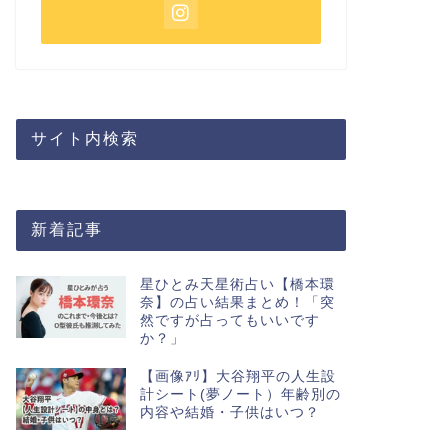
サイト内検索
新着記事
星ひとみ天星術占い【橋本環
奈】の占い結果まとめ！「突
然ですが占ってもいいです
か？」
【画像ｱﾘ】大谷翔平の人生設
計シート(夢ノート）年齢別の
内容や結婚・子供はいつ？