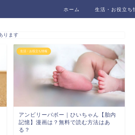
ホーム
生活・お役立ち
あります
生活・お役立ち情報
アンビリーバボー｜ひいちゃん【胎内
！
記憶】漫画は？無料で読む方法はあ
る？