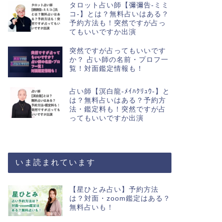
タロット占い師【彌彌告-ミミ
コ-】とは？無料占いはある？
予約方法も！突然ですが占っ
てもいいですか出演
突然ですが占ってもいいです
か？ 占い師の名前・プロフ一
覧！対面鑑定情報も！
占い師【溟白龍-ﾒｲﾊｸﾘｭｳ-】と
は？無料占いはある？予約方
法・鑑定料も！突然ですが占
ってもいいですか出演
いま読まれています
【星ひとみ占い】予約方法
は？対面・zoom鑑定はある？
無料占いも！