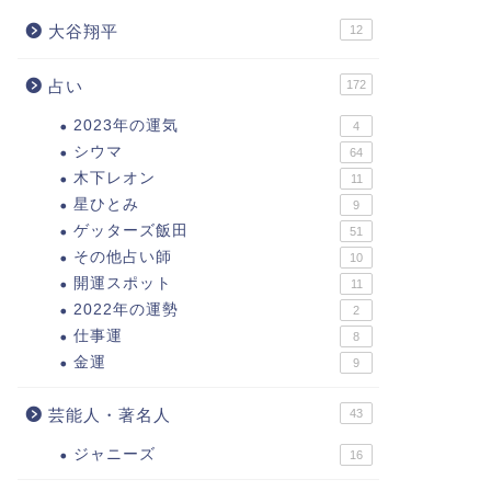
大谷翔平
12
占い
172
2023年の運気
4
シウマ
64
木下レオン
11
星ひとみ
9
ゲッターズ飯田
51
その他占い師
10
開運スポット
11
2022年の運勢
2
仕事運
8
金運
9
芸能人・著名人
43
ジャニーズ
16